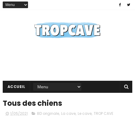
ACCUEIL
Tous des chiens
1/05/2021
BD originale
,
La cave
,
Le cave
,
TROP CAVE