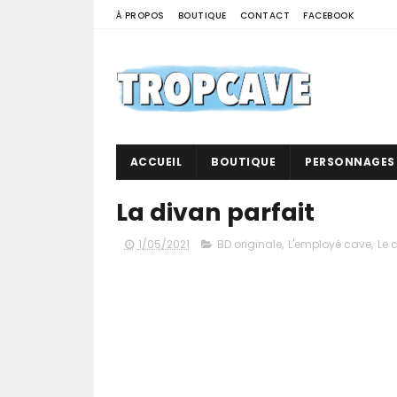
À PROPOS
BOUTIQUE
CONTACT
FACEBOOK
ACCUEIL
BOUTIQUE
PERSONNAGES
La divan parfait
1/05/2021
BD originale
,
L'employé cave
,
Le 