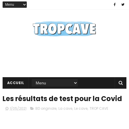
ACCUEIL
Les résultats de test pour la Covid
1/05/2021
BD originale
,
La cave
,
Le cave
,
TROP CAVE