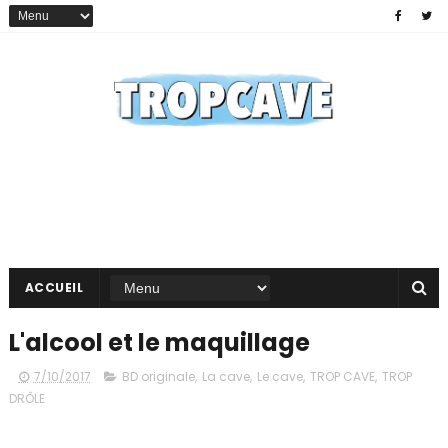
ACCUEIL
L'alcool et le maquillage
7/10/2017
BD originale
,
La cave
,
Le cave
,
TROP CAVE
,
TROP
DRÔLE