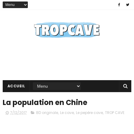
ACCUEIL
La population en Chine
7/12/2017
BD originale
,
Le cave
,
Le pepére cave
,
TROP CAVE