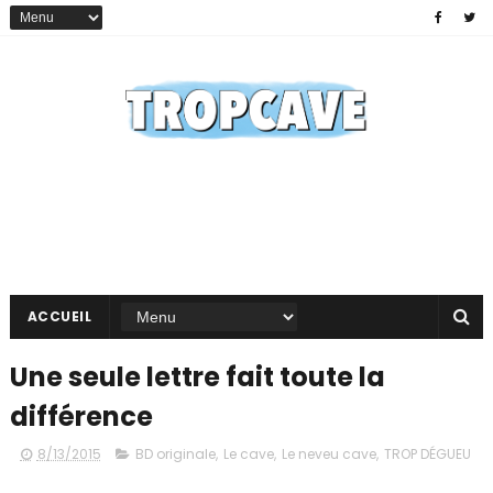
ACCUEIL
Une seule lettre fait toute la
différence
8/13/2015
BD originale
,
Le cave
,
Le neveu cave
,
TROP DÉGUEU