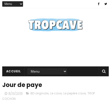
ACCUEIL
Jour de paye
8/13/2015
BD originale
,
Le cave
,
Le pepére cave
,
TROP
COCHON