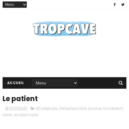
ACCUEIL
Le patient
5/17/2022
BD originale
,
L'employé cave
,
Le cave
,
Le médecin
cave
,
Le voisin cave