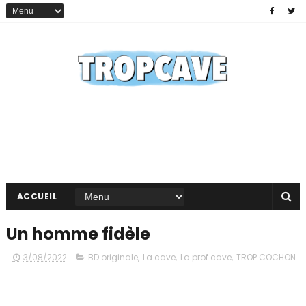
ACCUEIL
Un homme fidèle
3/08/2022
BD originale
,
La cave
,
La prof cave
,
TROP COCHON