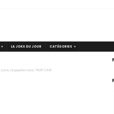
LA JOKE DU JOUR
CATÉGORIES
 cave
,
Le pepére cave
,
TROP CAVE