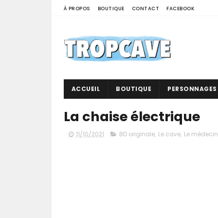
À PROPOS
BOUTIQUE
CONTACT
FACEBOOK
ACCUEIL
BOUTIQUE
PERSONNAGES
La chaise électrique
11/10/2021
BD originale
,
Le cave
,
Le médecin