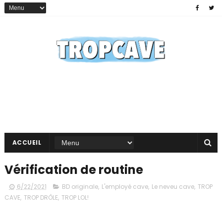
ACCUEIL
Vérification de routine
6/22/2021
BD originale
,
L'employé cave
,
Le neveu cave
,
TROP
CAVE
,
TROP DRÔLE
,
TROP LOL!