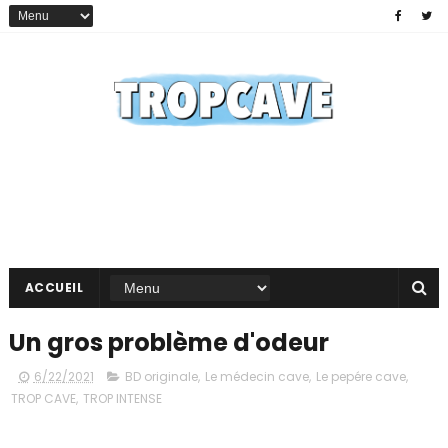
ACCUEIL
Un gros problème d'odeur
6/22/2021
BD originale
,
Le médecin cave
,
Le pepére cave
,
TROP CAVE
,
TROP INTENSE