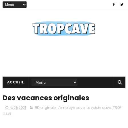
ACCUEIL
Des vacances originales
4/21/2021
BD originale
,
L'employé cave
,
Le voisin cave
,
TROP
CAVE