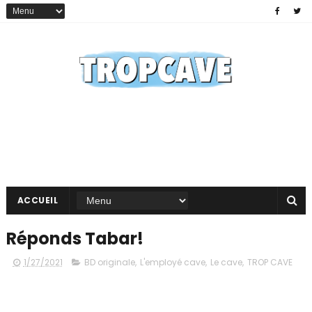
ACCUEIL
Réponds Tabar!
1/27/2021
BD originale
,
L'employé cave
,
Le cave
,
TROP CAVE