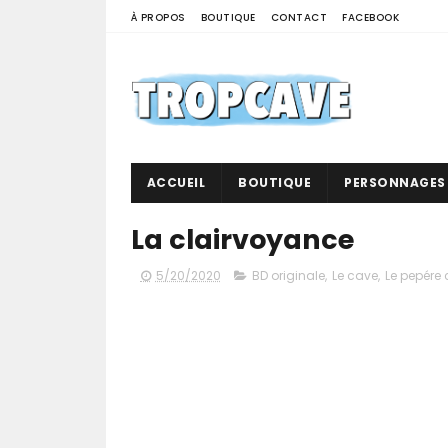
À PROPOS
BOUTIQUE
CONTACT
FACEBOOK
ACCUEIL
BOUTIQUE
PERSONNAGES
La clairvoyance
5/20/2020
BD originale
,
Le cave
,
Le pepére