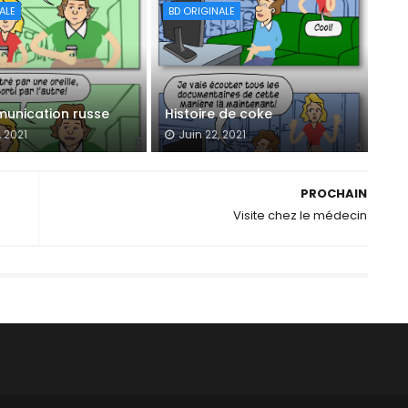
ALE
BD ORIGINALE
unication russe
Histoire de coke
, 2021
Juin 22, 2021
PROCHAIN
Visite chez le médecin