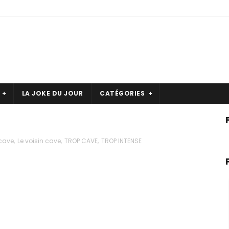
LA JOKE DU JOUR
CATÉGORIES
 cave
,
Le voisin cave
,
TROP CAVE
,
TROP INTENSE