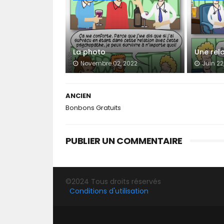
La photo
Une rela
Novembre 02, 2022
Juin 22
ANCIEN
Bonbons Gratuits
PUBLIER UN COMMENTAIRE
©2024 Tous droits réservés
Conditions d'utilisation
SORA TEMPLATES