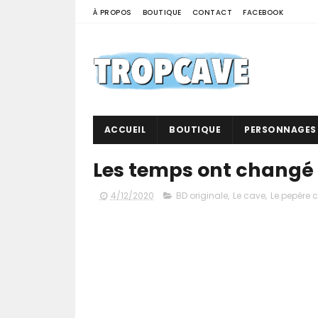
À PROPOS
BOUTIQUE
CONTACT
FACEBOOK
ACCUEIL
BOUTIQUE
PERSONNAGES
Les temps ont changé
4/12/2020
BD originale
,
Le cave
,
Le pepére 