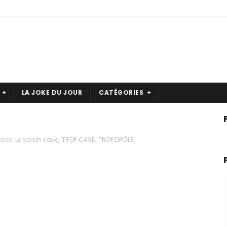
LA JOKE DU JOUR
CATÉGORIES
cave
,
Le voisin cave
,
TROP CAVE
,
TROP DRÔLE