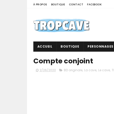
À PROPOS
BOUTIQUE
CONTACT
FACEBOOK
ACCUEIL
BOUTIQUE
PERSONNAGES
Compte conjoint
2/26/2020
BD originale
,
La cave
,
Le cave
,
T