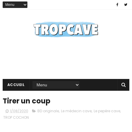
ACCUEIL
Tirer un coup
1/08/2020
BD originale
,
Le médecin cave
,
Le pepére cave
,
TROP COCHON