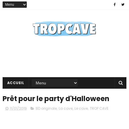
ACCUEIL
Prêt pour le party d'Halloween
11/01/2019
BD originale
,
La cave
,
Le cave
,
TROP CAVE