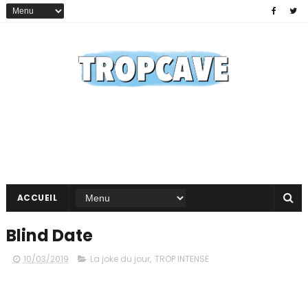
ACCUEIL
Blind Date
10/03/2019
La joke du jour
,
TROP INTENSE