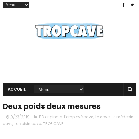
ACCUEIL
Deux poids deux mesures
9/23/2019
BD originale
,
L'employé cave
,
Le cave
,
Le médecin
cave
,
Le voisin cave
,
TROP CAVE