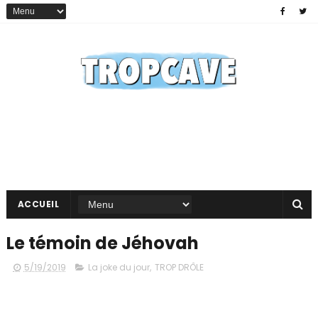
ACCUEIL
Le témoin de Jéhovah
5/19/2019
La joke du jour
,
TROP DRÔLE