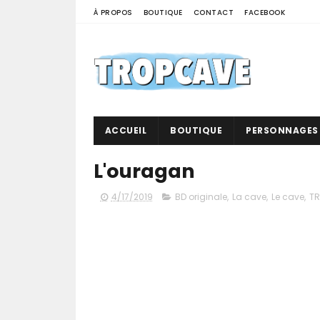
À PROPOS
BOUTIQUE
CONTACT
FACEBOOK
ACCUEIL
BOUTIQUE
PERSONNAGES
L'ouragan
4/17/2019
BD originale
,
La cave
,
Le cave
,
TR