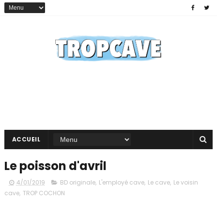
ACCUEIL
Le poisson d'avril
4/01/2019
BD originale
,
L'employé cave
,
Le cave
,
Le voisin
cave
,
TROP COCHON