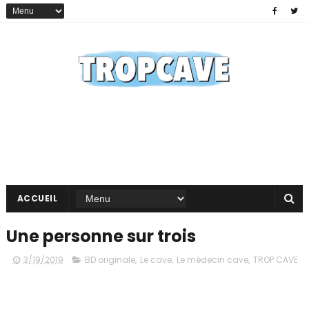
ACCUEIL
Une personne sur trois
3/19/2019
BD originale
,
Le cave
,
Le médecin cave
,
TROP CAVE