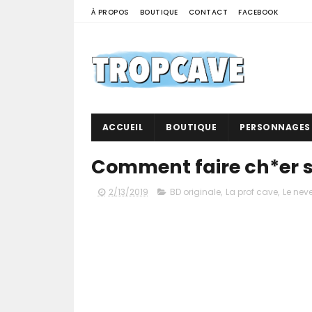
À PROPOS
BOUTIQUE
CONTACT
FACEBOOK
ACCUEIL
BOUTIQUE
PERSONNAGES
Comment faire ch*er s
2/13/2019
BD originale
,
La prof cave
,
Le nev