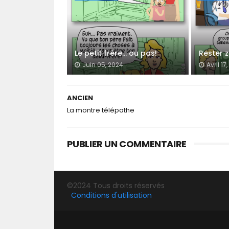
Le petit frère… ou pas!
Rester 
Juin 05, 2024
Avril 17
ANCIEN
La montre télépathe
PUBLIER UN COMMENTAIRE
©2024 Tous droits réservés
Conditions d'utilisation
SORA TEMPLATES