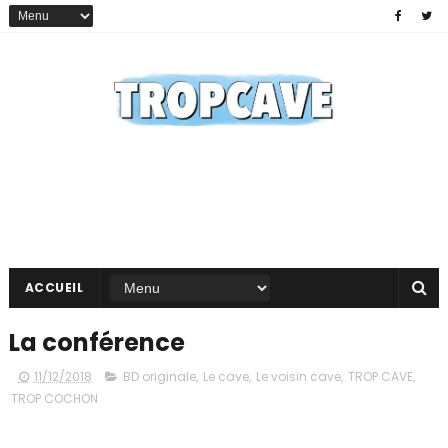
ACCUEIL
La conférence
11/12/2018
BD originale
,
Le cave
,
Le voisin cave
,
TROP CAVE
,
TROP COCHON