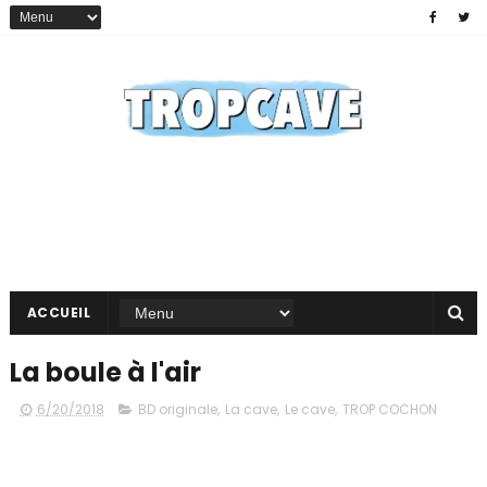
ACCUEIL
La boule à l'air
6/20/2018
BD originale
,
La cave
,
Le cave
,
TROP COCHON