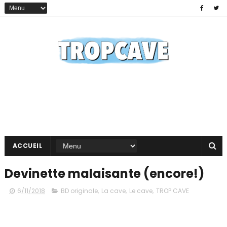
ACCUEIL
Devinette malaisante (encore!)
6/11/2018
BD originale
,
La cave
,
Le cave
,
TROP CAVE