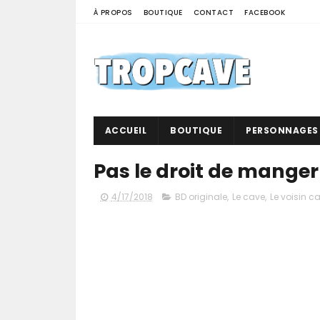
À PROPOS
BOUTIQUE
CONTACT
FACEBOOK
ACCUEIL
BOUTIQUE
PERSONNAGES
Pas le droit de manger
4/17/2018
BD originale
,
Le cave
,
Le voisin c