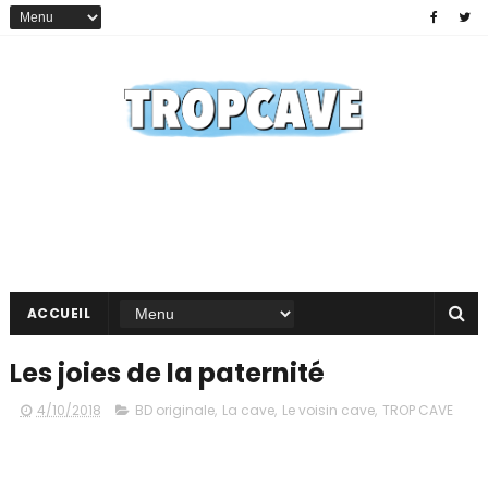
ACCUEIL
Les joies de la paternité
4/10/2018
BD originale
,
La cave
,
Le voisin cave
,
TROP CAVE