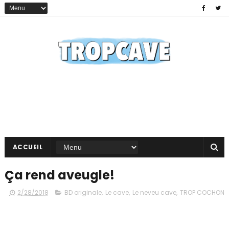
ACCUEIL
Ça rend aveugle!
2/28/2018
BD originale
,
Le cave
,
Le neveu cave
,
TROP COCHON