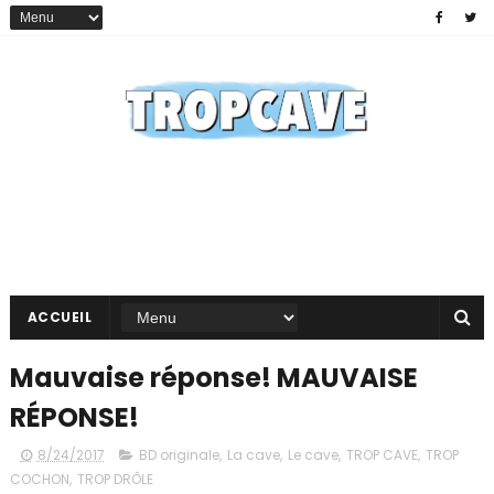
ACCUEIL
Mauvaise réponse! MAUVAISE
RÉPONSE!
8/24/2017
BD originale
,
La cave
,
Le cave
,
TROP CAVE
,
TROP
COCHON
,
TROP DRÔLE