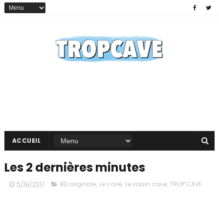
ACCUEIL
Les 2 dernières minutes
5/19/2017
BD originale
,
Le cave
,
Le voisin cave
,
TROP CAVE