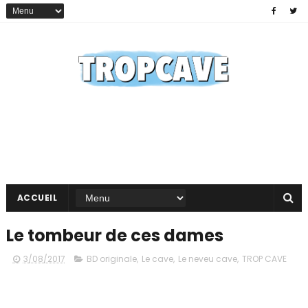
ACCUEIL
Le tombeur de ces dames
3/08/2017
BD originale
,
Le cave
,
Le neveu cave
,
TROP CAVE