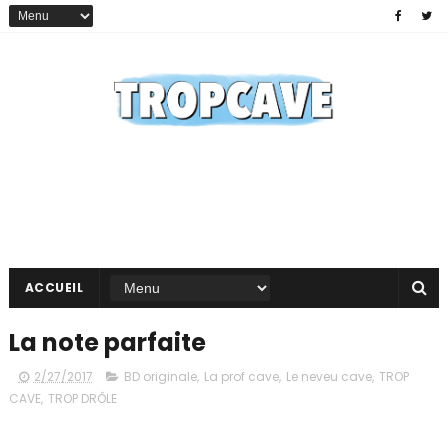
ACCUEIL
La note parfaite
2/27/2017
BD originale
,
La prof cave
,
Le neveu cave
,
TROP
CAVE
,
TROP DRÔLE