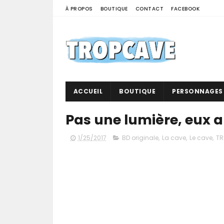
À PROPOS
BOUTIQUE
CONTACT
FACEBOOK
ACCUEIL
BOUTIQUE
PERSONNAGES
Pas une lumière, eux a
1/25/2017
BD originale
,
La cave
,
Le cave
,
TR