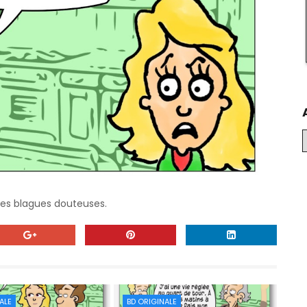
des blagues douteuses.
ALE
BD ORIGINALE