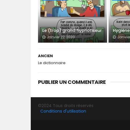
Le (trop) grand hypnotiseur
Hygiène
Janvier 22, 2020
Janvier
ANCIEN
Le dictionnaire
PUBLIER UN COMMENTAIRE
©2024 Tous droits réservés
Conditions d'utilisation
SORA TEMPLATES