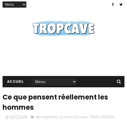
ACCUEIL
Ce que pensent réellement les
hommes
10/17/2016
BD originale
,
La cave
,
Le cave
,
TROP COCHON