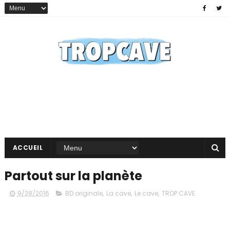
ACCUEIL
Partout sur la planète
9/28/2016
BD originale
,
La cave
,
Le cave
,
TROP CAVE