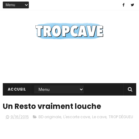
ACCUEIL
Un Resto vraiment louche
9/16/2015
BD originale
,
L'escorte cave
,
Le cave
,
TROP DÉGUEU