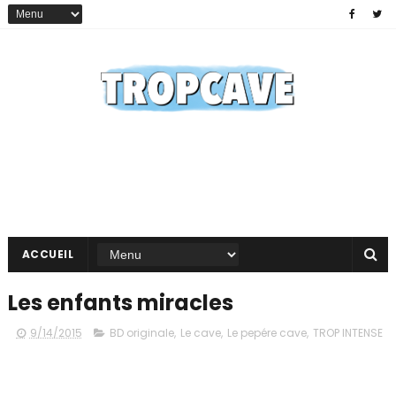
ACCUEIL
Les enfants miracles
9/14/2015
BD originale
,
Le cave
,
Le pepére cave
,
TROP INTENSE