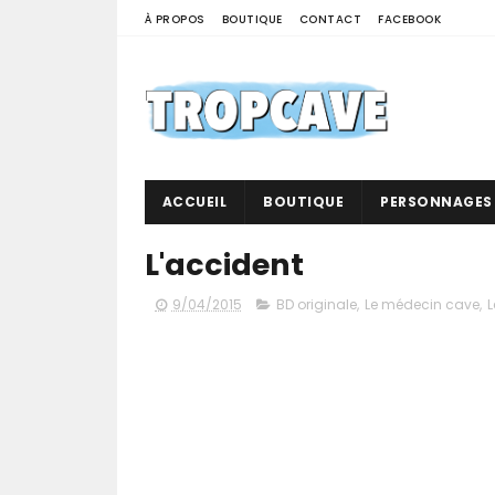
À PROPOS
BOUTIQUE
CONTACT
FACEBOOK
ACCUEIL
BOUTIQUE
PERSONNAGES
L'accident
9/04/2015
BD originale
,
Le médecin cave
,
L