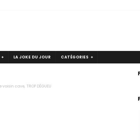
LA JOKE DU JOUR
CATÉGORIES
e voisin cave
,
TROP DÉGUEU