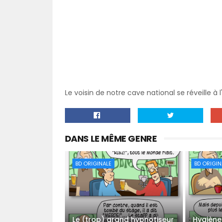
Le voisin de notre cave national se réveille à l'
DANS LE MÊME GENRE
BD ORIGINALE
BD ORIGIN
Le (trop) grand hypnotiseur
Hygiène