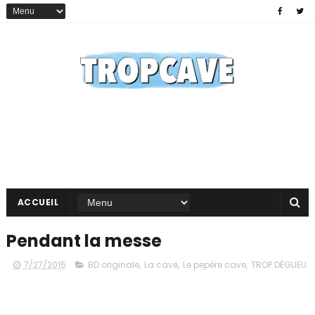
ACCUEIL
Pendant la messe
7/27/2015
BD originale
,
La cave
,
Le pepére cave
,
TROP DÉGUEU