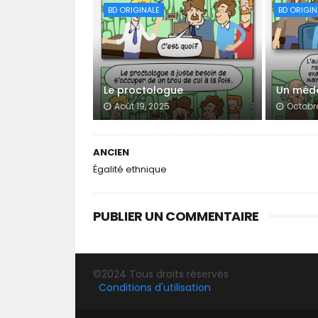
BD ORIGINALE
BD ORIGIN
Le proctologue
Un méde
Août 19, 2025
Octobre
ANCIEN
Égalité ethnique
PUBLIER UN COMMENTAIRE
©2024 Tous droits réservés
Conditions d'utilisation