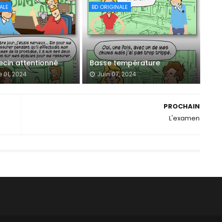
ALE
BD ORIGINALE
cin attentionné
Basse température
 01, 2024
Juin 07, 2024
PROCHAIN
L'examen