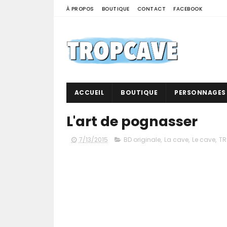
À PROPOS
BOUTIQUE
CONTACT
FACEBOOK
ACCUEIL
BOUTIQUE
PERSONNAGES
L'art de pognasser
7/13/2015
BD originale
,
La cave
,
Le cave
,
TR