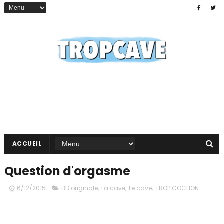
ACCUEIL
Question d'orgasme
6/12/2015
BD originale
,
La cave
,
Le cave
,
TROP COCHON