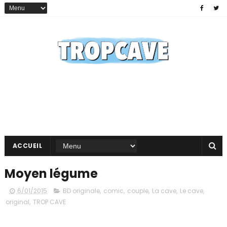
ACCUEIL
Moyen légume
6/01/2015
BD originale
,
comic
,
couple
,
La cave
,
Le cave
,
original
,
TROP CAVE