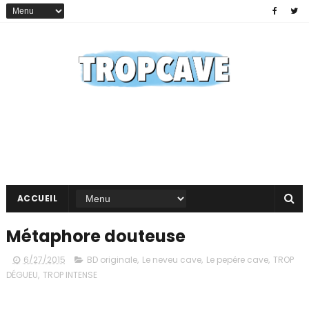
ACCUEIL
Métaphore douteuse
6/27/2015
BD originale
,
Le neveu cave
,
Le pepére cave
,
TROP
DÉGUEU
,
TROP INTENSE