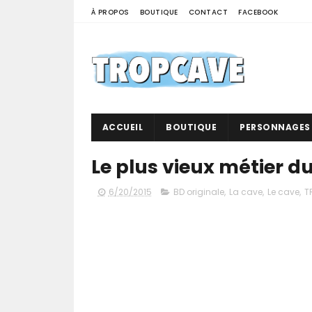
À PROPOS
BOUTIQUE
CONTACT
FACEBOOK
ACCUEIL
BOUTIQUE
PERSONNAGES
Le plus vieux métier 
6/20/2015
BD originale
,
La cave
,
Le cave
,
T