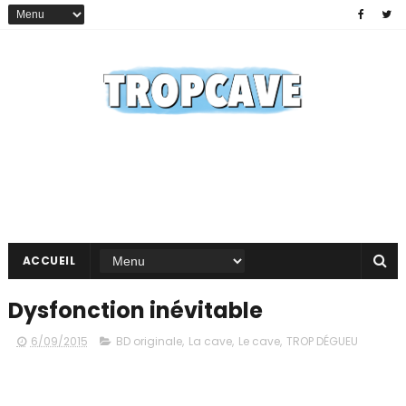
ACCUEIL
Dysfonction inévitable
6/09/2015
BD originale
,
La cave
,
Le cave
,
TROP DÉGUEU