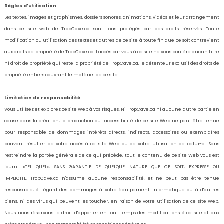
Règles d’utilisation
Les textes, images et graphismes, dossiers sonores, animations, vidéos et leur arrangement
dans ce site web de
TropCave.ca
sont tous protégés par des droits réservés. Toute
modification ou utilisation des textes et autres de ce site à toute fin que ce soit contrevient
aux droits de propriété de
TropCave.ca
. L'accès par vous à ce site ne vous confère aucun titre
ni droit de propriété qui reste la propriété de
TropCave.ca
, le détenteur exclusif des droits de
propriété entiers couvrant le matériel de ce site.
Limitation de responsabilité
Vous utilisez et explorez ce site Web à vos risques. Ni
TropCave.ca
ni aucune autre partie en
cause dans la création, la production ou l'accessibilité de ce site Web ne peut être tenue
pour responsable de dommages-intérêts directs, indirects, accessoires ou exemplaires
pouvant résulter de votre accès à ce site Web ou de votre utilisation de celui-ci. Sans
restreindre la portée générale de ce qui précède, tout le contenu de ce site Web vous est
fourni «TEL QUEL», SANS GARANTIE DE QUELQUE NATURE QUE CE SOIT, EXPRESSE OU
IMPLICITE.
TropCave.ca
n'assume aucune responsabilité, et ne peut pas être tenue
responsable, à l'égard des dommages à votre équipement informatique ou à d'autres
biens, ni des virus qui peuvent les toucher, en raison de votre utilisation de ce site Web.
Nous nous réservons le droit d'apporter en tout temps des modifications à ce site et aux